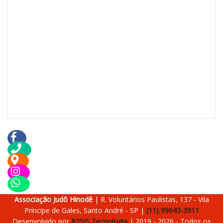
Associação Judô Hinodê
| R. Voluntários Paulistas, 137 - Vila
Príncipe de Gales, Santo André - SP |
(11) 99643-3911
Desenvolvido por
R2SIS Tecnologia
| 2019 -
2026
- Todos os